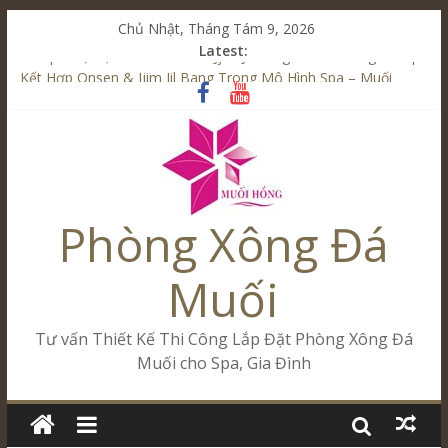
Chủ Nhật, Tháng Tám 9, 2026
Latest:
Từ Spa Trị Liệu Đến Onsen & Jjim Jil Bang – Muối Hồng Group
Kết Hợp Onsen & Jjim Jil Bang Trong Mô Hình Spa – Muối
Hồng Group
Cham Riverside Onsen & Jjim Jil Bang Đà Nẵng Muối Hồng
Group
Spa Jjim Jil Bang Kết Hợp Onsen – Kinh Doanh Chuẩn Sao –
Muối Hồng Group
Tăng Doanh Số Kinh Doanh Lắp Đặt Onsen & Jjim Jil Bang –
Phòng Xông Đá
Muối Hồng Group
Muối
Tư vấn Thiết Kế Thi Công Lắp Đặt Phòng Xông Đá
Muối cho Spa, Gia Đình