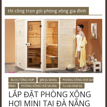
thi công trọn gói phòng xông gia đình
BLOG TỔNG HỢP
JJIM JIL BANG
PHÒNG XÔNG HƠI GIA
ĐÌNH
PHÒNG XÔNG HƠI SAUNA
Tư vấn thiết kế
LẮP ĐẶT PHÒNG XÔNG
HƠI MINI TẠI ĐÀ NẴNG