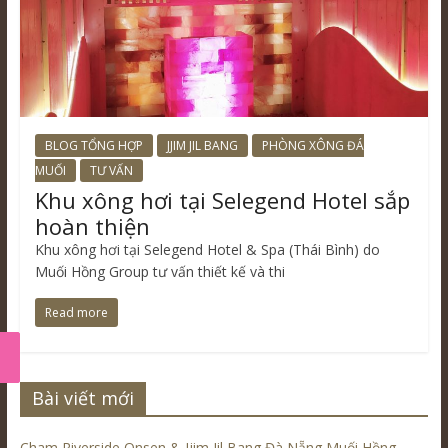
BLOG TỔNG HỢP
JJIM JIL BANG
PHÒNG XÔNG ĐÁ
MUỐI
TƯ VẤN
Khu xông hơi tại Selegend Hotel sắp
hoàn thiện
Khu xông hơi tại Selegend Hotel & Spa (Thái Bình) do
Muối Hồng Group tư vấn thiết kế và thi
Read more
Bài viết mới
Cham Riverside Onsen & Jjim Jil Bang Đà Nẵng Muối Hồng