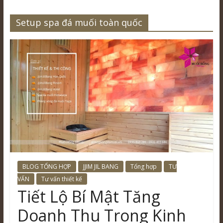
Setup spa đá muối toàn quốc
BLOG TỔNG HỢP
JJIM JIL BANG
Tổng hợp
TƯ
VẤN
Tư vấn thiết kế
Tiết Lộ Bí Mật Tăng
Doanh Thu Trong Kinh