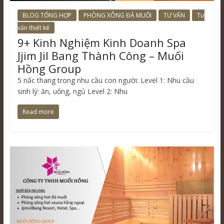
BLOG TỔNG HỢP
PHÒNG XÔNG ĐÁ MUỐI
TƯ VẤN
Tư
vấn thiết kế
9+ Kinh Nghiệm Kinh Doanh Spa
Jjim Jil Bang Thành Công – Muối
Hồng Group
5 nấc thang trong nhu cầu con người: Level 1: Nhu cầu
sinh lý: ăn, uống, ngủ Level 2: Nhu
Read more