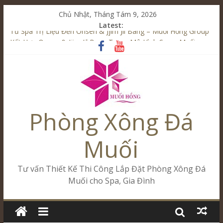
Chủ Nhật, Tháng Tám 9, 2026
Latest:
Từ Spa Trị Liệu Đến Onsen & Jjim Jil Bang – Muối Hồng Group
Kết Hợp Onsen & Jjim Jil Bang Trong Mô Hình Spa – Muối
Hồng Group
Cham Riverside Onsen & Jjim Jil Bang Đà Nẵng Muối Hồng
Group
Spa Jjim Jil Bang Kết Hợp Onsen – Kinh Doanh Chuẩn Sao –
Muối Hồng Group
Phòng Xông Đá
Tăng Doanh Số Kinh Doanh Lắp Đặt Onsen & Jjim Jil Bang –
Muối Hồng Group
Muối
Tư vấn Thiết Kế Thi Công Lắp Đặt Phòng Xông Đá
Muối cho Spa, Gia Đình