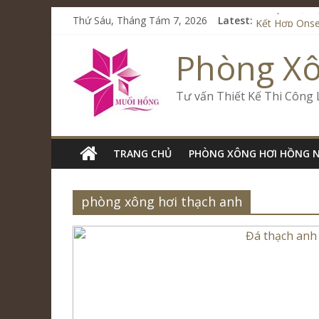
Từ Spa Trị Li
Thứ Sáu, Tháng Tám 7, 2026
Latest:
Kết Hợp Onse
Cham Riversi
Phòng X
Spa Jjim Jil
Tăng Doanh S
Tư vấn Thiết Kế Thi Công
TRANG CHỦ
PHÒNG XÔNG HƠI HỒNG 
phòng xông hơi thạch anh