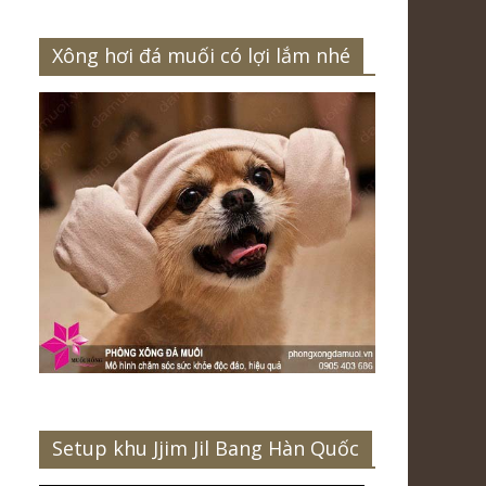
Xông hơi đá muối có lợi lắm nhé
Setup khu Jjim Jil Bang Hàn Quốc