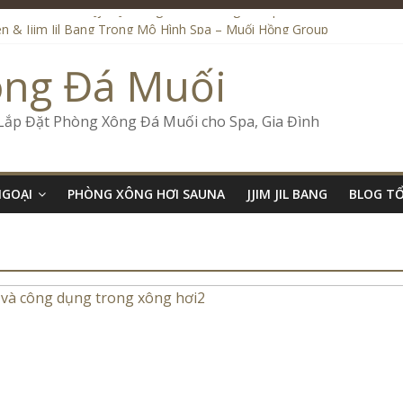
ệu Đến Onsen & Jjim Jil Bang – Muối Hồng Group
n & Jjim Jil Bang Trong Mô Hình Spa – Muối Hồng Group
de Onsen & Jjim Jil Bang Đà Nẵng Muối Hồng Group
ông Đá Muối
 Bang Kết Hợp Onsen – Kinh Doanh Chuẩn Sao – Muối Hồng Group
ố Kinh Doanh Lắp Đặt Onsen & Jjim Jil Bang – Muối Hồng Group
 Lắp Đặt Phòng Xông Đá Muối cho Spa, Gia Đình
NGOẠI
PHÒNG XÔNG HƠI SAUNA
JJIM JIL BANG
BLOG T