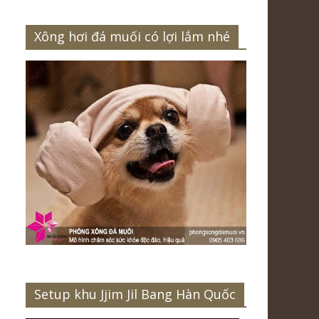
Xông hơi đá muối có lợi lắm nhé
Setup khu Jjim Jil Bang Hàn Quốc