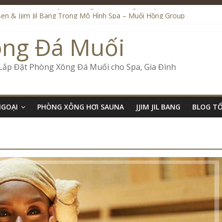
Liệu Đến Onsen & Jjim Jil Bang – Muối Hồng Group
en & Jjim Jil Bang Trong Mô Hình Spa – Muối Hồng Group
ide Onsen & Jjim Jil Bang Đà Nẵng Muối Hồng Group
ông Đá Muối
l Bang Kết Hợp Onsen – Kinh Doanh Chuẩn Sao – Muối Hồng Group
Số Kinh Doanh Lắp Đặt Onsen & Jjim Jil Bang – Muối Hồng Group
 Lắp Đặt Phòng Xông Đá Muối cho Spa, Gia Đình
NGOẠI
PHÒNG XÔNG HƠI SAUNA
JJIM JIL BANG
BLOG T