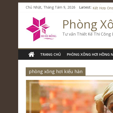
Từ Spa Trị 
Chủ Nhật, Tháng Tám 9, 2026
Latest:
Kết Hợp Ons
Cham Rivers
Phòng X
Spa Jjim Ji
Tăng Doanh 
Tư vấn Thiết Kế Thi Công
TRANG CHỦ
PHÒNG XÔNG HƠI HỒNG 
phòng xông hơi kiểu hàn