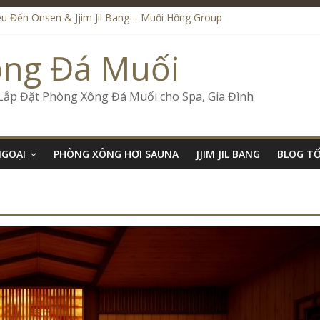
ệu Đến Onsen & Jjim Jil Bang – Muối Hồng Group
n & Jjim Jil Bang Trong Mô Hình Spa – Muối Hồng Group
de Onsen & Jjim Jil Bang Đà Nẵng Muối Hồng Group
ông Đá Muối
 Bang Kết Hợp Onsen – Kinh Doanh Chuẩn Sao – Muối Hồng Group
ố Kinh Doanh Lắp Đặt Onsen & Jjim Jil Bang – Muối Hồng Group
 Lắp Đặt Phòng Xông Đá Muối cho Spa, Gia Đình
NGOẠI
PHÒNG XÔNG HƠI SAUNA
JJIM JIL BANG
BLOG T