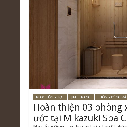
BLOG TỔNG HỢP
JJIM JIL BANG
PHÒNG XÔNG ĐÁ
Hoàn thiện 03 phòng 
ướt tại Mikazuki Spa 
Muối Hồng Group vừa thi công hoàn thiện 03 phòng