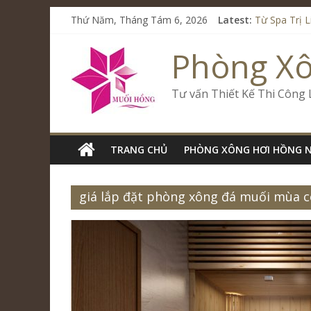
Thứ Năm, Tháng Tám 6, 2026
Latest:
Từ Spa Trị 
Kết Hợp Ons
Cham Rivers
Phòng X
Spa Jjim Ji
Tăng Doanh 
Tư vấn Thiết Kế Thi Công
TRANG CHỦ
PHÒNG XÔNG HƠI HỒNG 
giá lắp đặt phòng xông đá muối mùa c