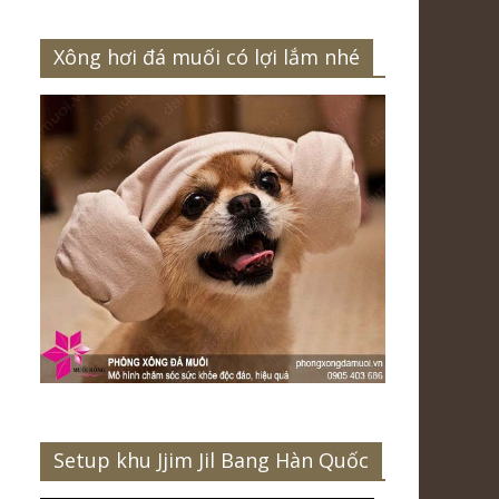
Xông hơi đá muối có lợi lắm nhé
Setup khu Jjim Jil Bang Hàn Quốc