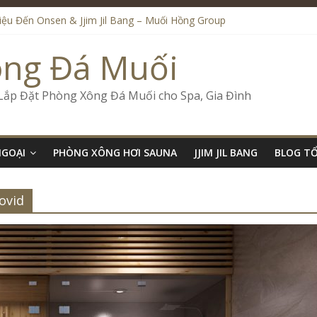
Liệu Đến Onsen & Jjim Jil Bang – Muối Hồng Group
en & Jjim Jil Bang Trong Mô Hình Spa – Muối Hồng Group
ide Onsen & Jjim Jil Bang Đà Nẵng Muối Hồng Group
ông Đá Muối
l Bang Kết Hợp Onsen – Kinh Doanh Chuẩn Sao – Muối Hồng Group
Số Kinh Doanh Lắp Đặt Onsen & Jjim Jil Bang – Muối Hồng Group
 Lắp Đặt Phòng Xông Đá Muối cho Spa, Gia Đình
NGOẠI
PHÒNG XÔNG HƠI SAUNA
JJIM JIL BANG
BLOG T
ovid