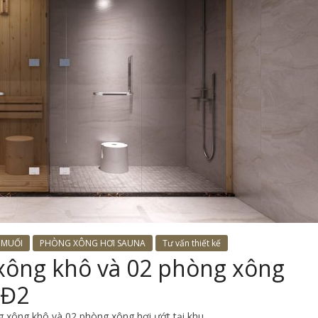
 MUỐI
PHÒNG XÔNG HƠI SAUNA
Tư vấn thiết kế
xông khô và 02 phòng xông
GĐ2
 xông khô và 02 phòng xông hơi ướt tại khu