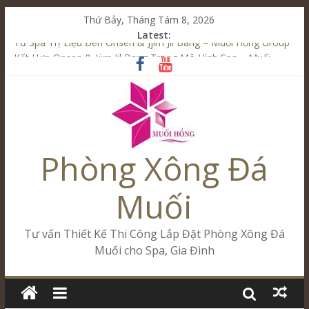
Thứ Bảy, Tháng Tám 8, 2026
Latest:
Từ Spa Trị Liệu Đến Onsen & Jjim Jil Bang – Muối Hồng Group
Kết Hợp Onsen & Jjim Jil Bang Trong Mô Hình Spa – Muối
Hồng Group
Cham Riverside Onsen & Jjim Jil Bang Đà Nẵng Muối Hồng
Group
Spa Jjim Jil Bang Kết Hợp Onsen – Kinh Doanh Chuẩn Sao –
Muối Hồng Group
Phòng Xông Đá
Tăng Doanh Số Kinh Doanh Lắp Đặt Onsen & Jjim Jil Bang –
Muối Hồng Group
Muối
Tư vấn Thiết Kế Thi Công Lắp Đặt Phòng Xông Đá
Muối cho Spa, Gia Đình