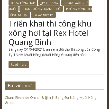
BLOG TỔNG HỢP
JJIM JIL BANG
PHÒNG XÔNG ĐÁ
MUỐI
PHÒNG XÔNG HOÀNG THỔ
PHÒNG XÔNG HƠI
HỒNG NGOẠI
Tư vấn thiết kế
Triển khai thi công khu
xông hơi tại Rex Hotel
Quang Binh
Sáng nay (01/04/2021), anh em đội thợ thi công của Công
Ty TNHH Muối Hồng (Muối Hồng Group) tiến hành
Read more
Bài viết mới
Cham Riverside Onsen & Jjim Jil Bang Đà Nẵng Muối Hồng
Group