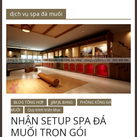
dịch vụ spa đá muối
BLOG TỔNG HỢP
JJIM JIL BANG
PHÒNG XÔNG ĐÁ
MUỐI
Quy trình triển khai
NHẬN SETUP SPA ĐÁ
MUỐI TRỌN GÓI