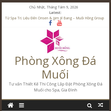
Chủ Nhật, Tháng Tám 9, 2026
Latest:
Từ Spa Trị Liệu Đến Onsen & Jjim Jil Bang – Muối Hồng Group
Kết Hợp Onsen & Jjim Jil Bang Trong Mô Hình Spa – Muối
Hồng Group
Cham Riverside Onsen & Jjim Jil Bang Đà Nẵng Muối Hồng
Group
Spa Jjim Jil Bang Kết Hợp Onsen – Kinh Doanh Chuẩn Sao –
Muối Hồng Group
Phòng Xông Đá
Tăng Doanh Số Kinh Doanh Lắp Đặt Onsen & Jjim Jil Bang –
Muối Hồng Group
Muối
Tư vấn Thiết Kế Thi Công Lắp Đặt Phòng Xông Đá
Muối cho Spa, Gia Đình