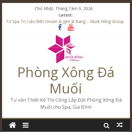
Chủ Nhật, Tháng Tám 9, 2026
Latest:
Từ Spa Trị Liệu Đến Onsen & Jjim Jil Bang – Muối Hồng Group
Kết Hợp Onsen & Jjim Jil Bang Trong Mô Hình Spa – Muối
Hồng Group
Cham Riverside Onsen & Jjim Jil Bang Đà Nẵng Muối Hồng
Group
Spa Jjim Jil Bang Kết Hợp Onsen – Kinh Doanh Chuẩn Sao –
Muối Hồng Group
Phòng Xông Đá
Tăng Doanh Số Kinh Doanh Lắp Đặt Onsen & Jjim Jil Bang –
Muối Hồng Group
Muối
Tư vấn Thiết Kế Thi Công Lắp Đặt Phòng Xông Đá
Muối cho Spa, Gia Đình