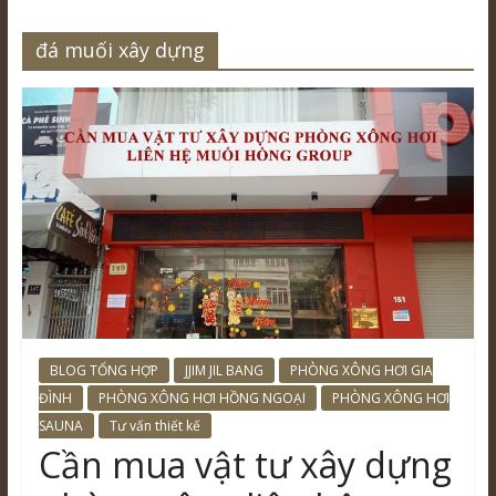
đá muối xây dựng
BLOG TỔNG HỢP
JJIM JIL BANG
PHÒNG XÔNG HƠI GIA
ĐÌNH
PHÒNG XÔNG HƠI HỒNG NGOẠI
PHÒNG XÔNG HƠI
SAUNA
Tư vấn thiết kế
Cần mua vật tư xây dựng