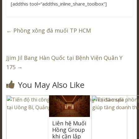
[addthis tool=”addthis_inline_share_toolbox”]
←
Phòng xông đá muối TP HCM
Jjim Jil Bang Hàn Quốc tại Bệnh Viện Quân Y
→
175
You May Also Like
Liên hệ Muối
Hồng Group
khi cần lắp