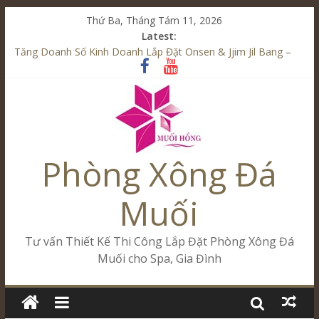
Thứ Ba, Tháng Tám 11, 2026
Latest:
Tăng Doanh Số Kinh Doanh Lắp Đặt Onsen & Jjim Jil Bang –
Muối Hồng Group
Từ Spa Trị Liệu Đến Onsen & Jjim Jil Bang – Muối Hồng Group
Khai Trương Cham Riverside Spa – Onsen & JjimJilBang
Cham Riverside Onsen & Jjim Jil Bang Đà Nẵng Muối Hồng
Group
Spa Jjim Jil Bang Kết Hợp Onsen – Kinh Doanh Chuẩn Sao –
Phòng Xông Đá
Muối Hồng Group
Muối
Tư vấn Thiết Kế Thi Công Lắp Đặt Phòng Xông Đá
Muối cho Spa, Gia Đình