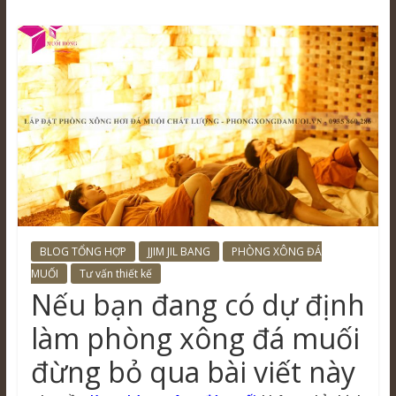
BLOG TỔNG HỢP
JJIM JIL BANG
PHÒNG XÔNG ĐÁ
MUỐI
Tư vấn thiết kế
Nếu bạn đang có dự định
làm phòng xông đá muối
đừng bỏ qua bài viết này