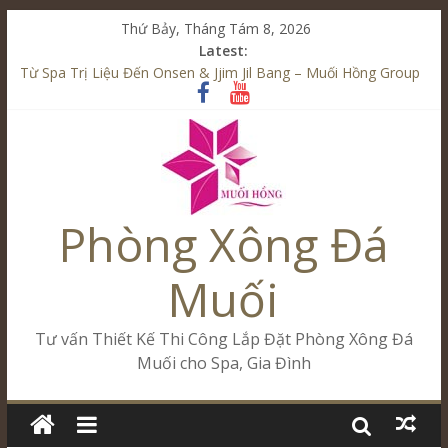
Thứ Bảy, Tháng Tám 8, 2026
Latest:
Từ Spa Trị Liệu Đến Onsen & Jjim Jil Bang – Muối Hồng Group
Kết Hợp Onsen & Jjim Jil Bang Trong Mô Hình Spa – Muối
Hồng Group
Cham Riverside Onsen & Jjim Jil Bang Đà Nẵng Muối Hồng
Group
Spa Jjim Jil Bang Kết Hợp Onsen – Kinh Doanh Chuẩn Sao –
Muối Hồng Group
Phòng Xông Đá
Tăng Doanh Số Kinh Doanh Lắp Đặt Onsen & Jjim Jil Bang –
Muối Hồng Group
Muối
Tư vấn Thiết Kế Thi Công Lắp Đặt Phòng Xông Đá
Muối cho Spa, Gia Đình