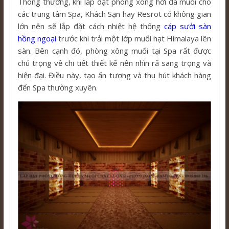
Thông thường, khi lắp đặt phòng xông hơi đá muối cho
các trung tâm Spa, Khách Sạn hay Resrot có không gian
lớn nên sẽ lắp đặt cách nhiệt hệ thống
cáp sưởi sàn
hồng ngoại
trước khi trải một lớp muối hạt Himalaya lên
sàn. Bên cạnh đó, phòng xông muối tại Spa rất được
chú trọng về chi tiết thiết kế nên nhìn rấ sang trọng và
hiện đại. Điều này, tạo ấn tượng và thu hút khách hàng
đến Spa thường xuyên.