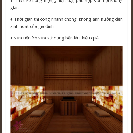
♦️ Thiết kế sang trọng, hiện đại, phù hợp với mọi không
gian
♦️ Thời gian thi công nhanh chóng, không ảnh hưởng đến
sinh hoạt của gia đình
♦️ Vừa tiện ích vừa sử dụng bền lâu, hiệu quả