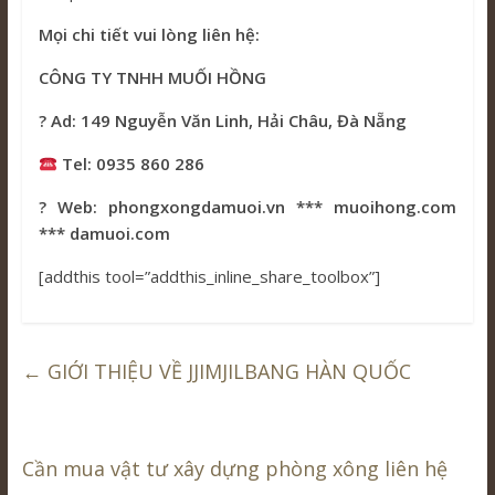
Mọi chi tiết vui lòng liên hệ:
CÔNG TY TNHH MUỐI HỒNG
? Ad: 149 Nguyễn Văn Linh, Hải Châu, Đà Nẵng
Tel: 0935 860 286
? Web: phongxongdamuoi.vn *** muoihong.com
*** damuoi.com
[addthis tool=”addthis_inline_share_toolbox”]
←
GIỚI THIỆU VỀ JJIMJILBANG HÀN QUỐC
Cần mua vật tư xây dựng phòng xông liên hệ