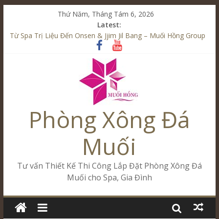
Thứ Năm, Tháng Tám 6, 2026
Latest:
Tăng Doanh Số Kinh Doanh Lắp Đặt Onsen & Jjim Jil Bang –
Muối Hồng Group
Từ Spa Trị Liệu Đến Onsen & Jjim Jil Bang – Muối Hồng Group
Kết Hợp Onsen & Jjim Jil Bang Trong Mô Hình Spa – Muối
Hồng Group
Cham Riverside Onsen & Jjim Jil Bang Đà Nẵng Muối Hồng
Group
Spa Jjim Jil Bang Kết Hợp Onsen – Kinh Doanh Chuẩn Sao –
Phòng Xông Đá
Muối Hồng Group
Muối
Tư vấn Thiết Kế Thi Công Lắp Đặt Phòng Xông Đá
Muối cho Spa, Gia Đình