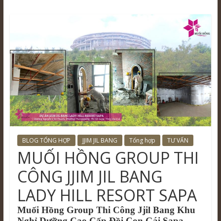
BLOG TỔNG HỢP
JJIM JIL BANG
Tổng hợp
TƯ VẤN
MUỐI HỒNG GROUP THI
CÔNG JJIM JIL BANG
LADY HILL RESORT SAPA
Muối Hồng Group Thi Công Jjil Bang Khu
Nghỉ Dưỡng Cao Cấp Đồi Con Gái Sapa