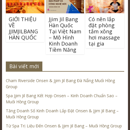
GIỚI THIỆU
Jjim Jil Bang
Có nên lắp
VỀ
Hàn Quốc
đặt phòng
JJIMJILBANG
Tại Việt Nam
tắm xông
HÀN QUỐC
– Mô Hình
hơi massage
Kinh Doanh
tại gia
Tiềm Năng
Bài viết mới
Cham Riverside Onsen & Jjim Jil Bang Đà Nẵng Muối Hồng
Group
Spa Jjim Jil Bang Kết Hợp Onsen – Kinh Doanh Chuẩn Sao –
Muối Hồng Group
Tăng Doanh Số Kinh Doanh Lắp Đặt Onsen & Jjim Jil Bang –
Muối Hồng Group
Từ Spa Trị Liệu Đến Onsen & Jjim Jil Bang – Muối Hồng Group