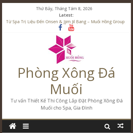
Thứ Bảy, Tháng Tám 8, 2026
Latest:
Từ Spa Trị Liệu Đến Onsen & Jjim Jil Bang – Muối Hồng Group
Kết Hợp Onsen & Jjim Jil Bang Trong Mô Hình Spa – Muối
Hồng Group
Cham Riverside Onsen & Jjim Jil Bang Đà Nẵng Muối Hồng
Group
Spa Jjim Jil Bang Kết Hợp Onsen – Kinh Doanh Chuẩn Sao –
Muối Hồng Group
Phòng Xông Đá
Tăng Doanh Số Kinh Doanh Lắp Đặt Onsen & Jjim Jil Bang –
Muối Hồng Group
Muối
Tư vấn Thiết Kế Thi Công Lắp Đặt Phòng Xông Đá
Muối cho Spa, Gia Đình