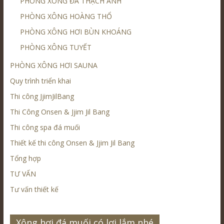
PHÒNG XÔNG ĐÁ THẠCH ANH
PHÒNG XÔNG HOÀNG THỔ
PHÒNG XÔNG HƠI BÙN KHOÁNG
PHÒNG XÔNG TUYẾT
PHÒNG XÔNG HƠI SAUNA
Quy trình triển khai
Thi công JjimJilBang
Thi Công Onsen & Jjim Jil Bang
Thi công spa đá muối
Thiết kế thi công Onsen & Jjim Jil Bang
Tổng hợp
TƯ VẤN
Tư vấn thiết kế
Xông hơi đá muối có lợi lắm nhé