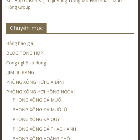
Kết Hợp Onsen & Jjim Jil Bang Trong Mô Hình Spa – Muối
Hồng Group
Chuyên mục
Bảng báo giá
BLOG TỔNG HỢP
Công nghệ sử dụng
JJIM JIL BANG
PHÒNG XÔNG HƠI GIA ĐÌNH
PHÒNG XÔNG HƠI HỒNG NGOẠI
PHÒNG XÔNG ĐÁ MUỐI
PHÒNG XÔNG ĐÁ MUỐI Ủ
PHÒNG XÔNG ĐÁ QUÝ
PHÒNG XÔNG ĐÁ THẠCH ANH
PHÒNG XÔNG HOÀNG THỔ