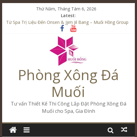
Thứ Năm, Tháng Tám 6, 2026
Latest:
Từ Spa Trị Liệu Đến Onsen & Jjim Jil Bang – Muối Hồng Group
Kết Hợp Onsen & Jjim Jil Bang Trong Mô Hình Spa – Muối
Hồng Group
Cham Riverside Onsen & Jjim Jil Bang Đà Nẵng Muối Hồng
Group
Spa Jjim Jil Bang Kết Hợp Onsen – Kinh Doanh Chuẩn Sao –
Muối Hồng Group
Phòng Xông Đá
Tăng Doanh Số Kinh Doanh Lắp Đặt Onsen & Jjim Jil Bang –
Muối Hồng Group
Muối
Tư vấn Thiết Kế Thi Công Lắp Đặt Phòng Xông Đá
Muối cho Spa, Gia Đình