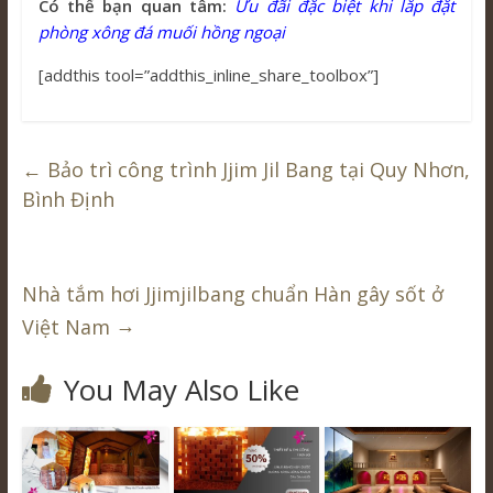
Có thể bạn quan tâm:
Ưu đãi đặc biệt khi lắp đặt
phòng xông đá muối hồng ngoại
[addthis tool=”addthis_inline_share_toolbox”]
←
Bảo trì công trình Jjim Jil Bang tại Quy Nhơn,
Bình Định
Nhà tắm hơi Jjimjilbang chuẩn Hàn gây sốt ở
→
Việt Nam
You May Also Like