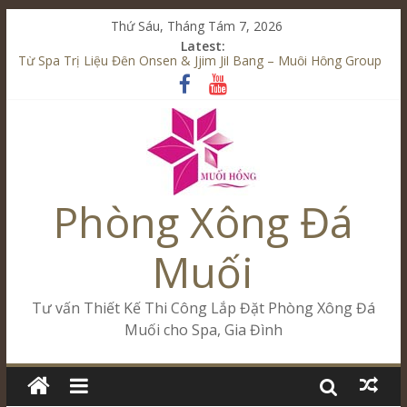
Thứ Sáu, Tháng Tám 7, 2026
Latest:
Từ Spa Trị Liệu Đến Onsen & Jjim Jil Bang – Muối Hồng Group
Kết Hợp Onsen & Jjim Jil Bang Trong Mô Hình Spa – Muối
Hồng Group
Cham Riverside Onsen & Jjim Jil Bang Đà Nẵng Muối Hồng
Group
Spa Jjim Jil Bang Kết Hợp Onsen – Kinh Doanh Chuẩn Sao –
Muối Hồng Group
Phòng Xông Đá
Tăng Doanh Số Kinh Doanh Lắp Đặt Onsen & Jjim Jil Bang –
Muối Hồng Group
Muối
Tư vấn Thiết Kế Thi Công Lắp Đặt Phòng Xông Đá
Muối cho Spa, Gia Đình