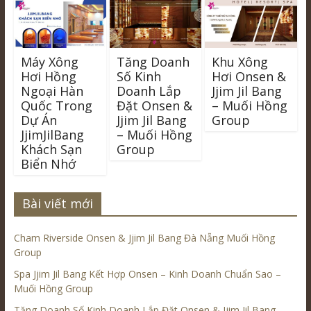
Máy Xông
Tăng Doanh
Khu Xông
Hơi Hồng
Số Kinh
Hơi Onsen &
Ngoại Hàn
Doanh Lắp
Jjim Jil Bang
Quốc Trong
Đặt Onsen &
– Muối Hồng
Dự Án
Jjim Jil Bang
Group
JjimJilBang
– Muối Hồng
Khách Sạn
Group
Biển Nhớ
Bài viết mới
Cham Riverside Onsen & Jjim Jil Bang Đà Nẵng Muối Hồng
Group
Spa Jjim Jil Bang Kết Hợp Onsen – Kinh Doanh Chuẩn Sao –
Muối Hồng Group
Tăng Doanh Số Kinh Doanh Lắp Đặt Onsen & Jjim Jil Bang –