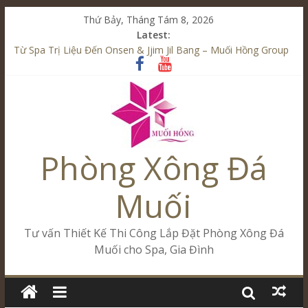
Thứ Bảy, Tháng Tám 8, 2026
Latest:
Từ Spa Trị Liệu Đến Onsen & Jjim Jil Bang – Muối Hồng Group
Kết Hợp Onsen & Jjim Jil Bang Trong Mô Hình Spa – Muối
Hồng Group
Cham Riverside Onsen & Jjim Jil Bang Đà Nẵng Muối Hồng
Group
Spa Jjim Jil Bang Kết Hợp Onsen – Kinh Doanh Chuẩn Sao –
Muối Hồng Group
Phòng Xông Đá
Tăng Doanh Số Kinh Doanh Lắp Đặt Onsen & Jjim Jil Bang –
Muối Hồng Group
Muối
Tư vấn Thiết Kế Thi Công Lắp Đặt Phòng Xông Đá
Muối cho Spa, Gia Đình